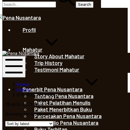
Saleha
Juliandi
Profil
Saleha
Mahatur
Juliandi
Story About Mahatur
Trip History
Testimoni Mahatur
Mobile
Menu
Home
Penerbit Pena Nusantara
Library
978-602-1277-88-1
Tentang Pena Nusantara
Paket Pelatihan Menulis
78-602-1277-88-1
Paket Menerbitkan Buku
Showing the single result
Percetakan Pena Nusantara
Portofolio Pena Nusantara
Buku Terbitan