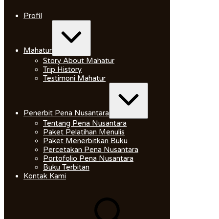
Skip
to
Profil
content
Expand
/
Collapse
Mahatur
Story About Mahatur
Trip History
Testimoni Mahatur
Expand
/
Collapse
Penerbit Pena Nusantara
Tentang Pena Nusantara
Paket Pelatihan Menulis
Paket Menerbitkan Buku
Percetakan Pena Nusantara
Portofolio Pena Nusantara
Buku Terbitan
Kontak Kami
Search
for: