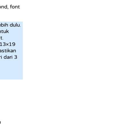
nd, font
bih dulu.
ntuk
t.
 13×19
astikan
 dari 3
n