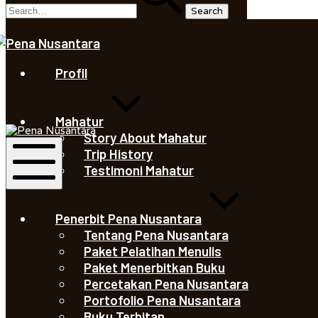
Saleha
Juliandi
Profil
Saleha
Mahatur
Juliandi
Story About Mahatur
Trip History
Testimoni Mahatur
Mobile
Menu
Penerbit Pena Nusantara
Tentang Pena Nusantara
Paket Pelatihan Menulis
Paket Menerbitkan Buku
Percetakan Pena Nusantara
Portofolio Pena Nusantara
Buku Terbitan