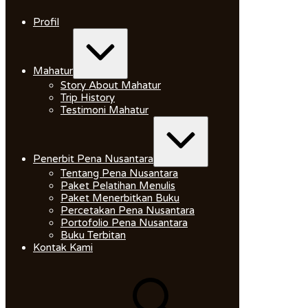
Skip
to
Profil
content
Expand
/
Collapse
Mahatur
Story About Mahatur
Trip History
Testimoni Mahatur
Expand
/
Collapse
Penerbit Pena Nusantara
Tentang Pena Nusantara
Paket Pelatihan Menulis
Paket Menerbitkan Buku
Percetakan Pena Nusantara
Portofolio Pena Nusantara
Buku Terbitan
Kontak Kami
Search
for: