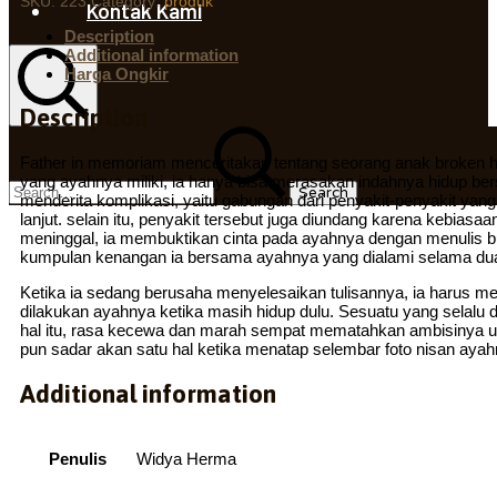
SKU:
223
Category:
produk
Kontak Kami
Description
Additional information
Harga Ongkir
Description
Search
Search
for:
Father in memoriam menceritakan tentang seorang anak broken h
yang ayahnya miliki, ia hanya bisa merasakan indahnya hidup b
menderita komplikasi, yaitu gabungan dari penyakit-penyakit yan
lanjut. selain itu, penyakit tersebut juga diundang karena kebia
meninggal, ia membuktikan cinta pada ayahnya dengan menulis bu
kumpulan kenangan ia bersama ayahnya yang dialami selama dua
Ketika ia sedang berusaha menyelesaikan tulisannya, ia harus m
dilakukan ayahnya ketika masih hidup dulu. Sesuatu yang selalu
hal itu, rasa kecewa dan marah sempat mematahkan ambisinya untu
pun sadar akan satu hal ketika menatap selembar foto nisan ayah
Additional information
Penulis
Widya Herma