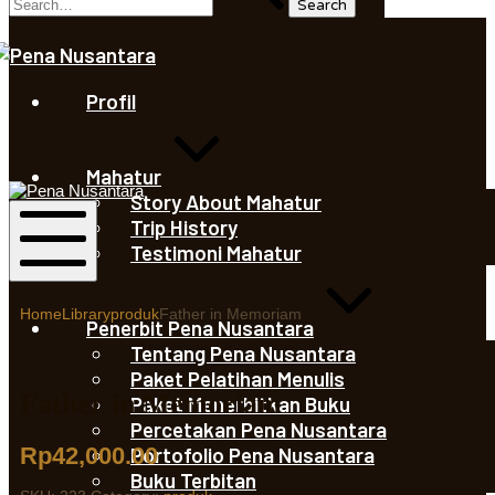
Saleha
Juliandi
Profil
Saleha
Mahatur
Juliandi
Story About Mahatur
Trip History
Testimoni Mahatur
Mobile
Menu
Home
Library
produk
Father in Memoriam
Penerbit Pena Nusantara
Tentang Pena Nusantara
Paket Pelatihan Menulis
Father in Memoriam
Paket Menerbitkan Buku
Percetakan Pena Nusantara
Rp
42,000.00
Portofolio Pena Nusantara
Buku Terbitan