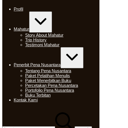
Skip
to
Profil
content
Expand
/
Collapse
Mahatur
Story About Mahatur
Trip History
Testimoni Mahatur
Expand
/
Collapse
Penerbit Pena Nusantara
Tentang Pena Nusantara
Paket Pelatihan Menulis
Paket Menerbitkan Buku
Percetakan Pena Nusantara
Portofolio Pena Nusantara
Buku Terbitan
Kontak Kami
Search
for: