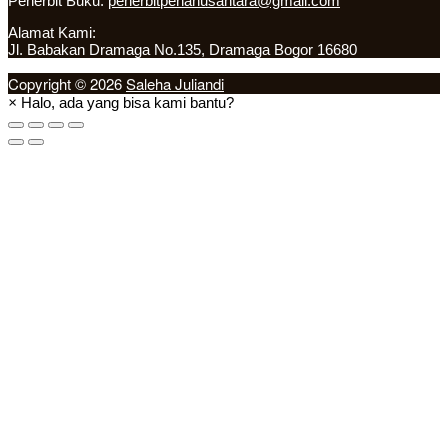
Penerbit Buku:
penerbitpenanusantara@gmail.com
Alamat Kami:
Jl. Babakan Dramaga No.135, Dramaga Bogor 16680
Copyright © 2026
Saleha Juliandi
×
Halo, ada yang bisa kami bantu?