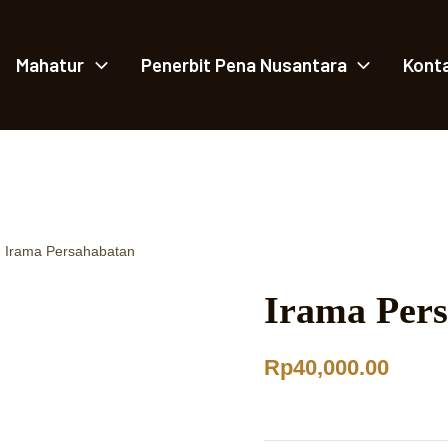
Mahatur
Penerbit Pena Nusantara
Kont
Irama Persahabatan
Irama Per
Rp
40,000.00