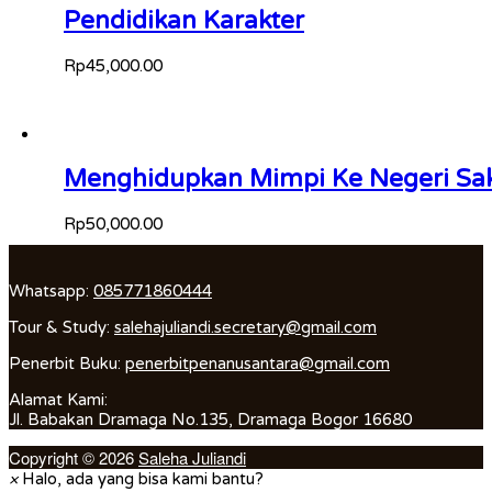
Pendidikan Karakter
Rp
45,000.00
Menghidupkan Mimpi Ke Negeri Sa
Rp
50,000.00
Whatsapp:
085771860444
Tour & Study:
salehajuliandi.secretary@gmail.com
Penerbit Buku:
penerbitpenanusantara@gmail.com
Alamat Kami:
Jl. Babakan Dramaga No.135, Dramaga Bogor 16680
Copyright © 2026
Saleha Juliandi
×
Halo, ada yang bisa kami bantu?