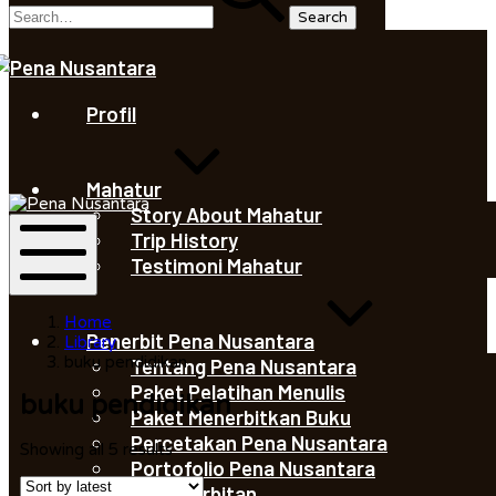
Saleha
Juliandi
Profil
Saleha
Mahatur
Juliandi
Story About Mahatur
Trip History
Testimoni Mahatur
Mobile
Menu
Home
Penerbit Pena Nusantara
Library
buku pendidikan
Tentang Pena Nusantara
Paket Pelatihan Menulis
buku pendidikan
Paket Menerbitkan Buku
Percetakan Pena Nusantara
Showing all 5 results
Portofolio Pena Nusantara
Buku Terbitan