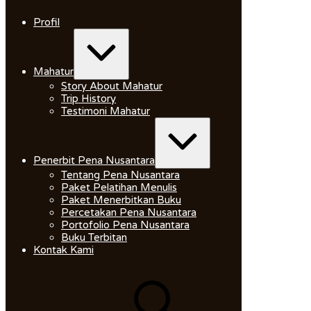
Skip
to
Profil
content
Expand
/
Collapse
Mahatur
Story About Mahatur
Trip History
Testimoni Mahatur
Expand
/
Collapse
Penerbit Pena Nusantara
Tentang Pena Nusantara
Paket Pelatihan Menulis
Paket Menerbitkan Buku
Percetakan Pena Nusantara
Portofolio Pena Nusantara
Buku Terbitan
Kontak Kami
Search
for: