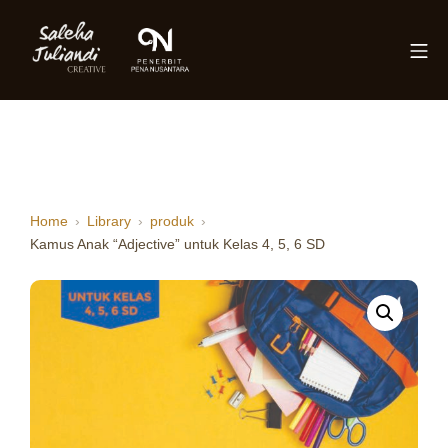
Skip
to
Mo
content
Saleha Juliandi
Home
Library
produk
Kamus Anak “Adjective” untuk Kelas 4, 5, 6 SD