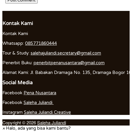
Kontak Kami
Kontak Kami
Whatsapp:
085771860444
Tour & Study:
salehajuliandi.secretary@gmail.com
Penerbit Buku:
penerbitpenanusantara@gmail.com
Alamat Kami: Jl. Babakan Dramaga No. 135, Dramaga Bogor 1
Social Media
Facebook
Pena Nusantara
Facebook
Saleha Juliandi
Instagram
Saleha Juliandi Creative
Copyright © 2026
Saleha Juliandi
×
Halo, ada yang bisa kami bantu?