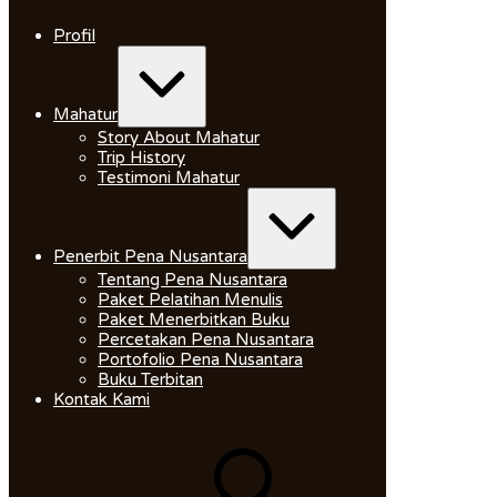
Skip
to
Profil
content
Expand
/
Collapse
Mahatur
Story About Mahatur
Trip History
Testimoni Mahatur
Expand
/
Collapse
Penerbit Pena Nusantara
Tentang Pena Nusantara
Paket Pelatihan Menulis
Paket Menerbitkan Buku
Percetakan Pena Nusantara
Portofolio Pena Nusantara
Buku Terbitan
Kontak Kami
Search
for: