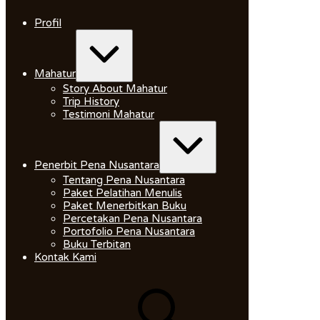
Skip
to
Profil
content
Expand
/
Collapse
Mahatur
Story About Mahatur
Trip History
Testimoni Mahatur
Expand
/
Collapse
Penerbit Pena Nusantara
Tentang Pena Nusantara
Paket Pelatihan Menulis
Paket Menerbitkan Buku
Percetakan Pena Nusantara
Portofolio Pena Nusantara
Buku Terbitan
Kontak Kami
Search
for: