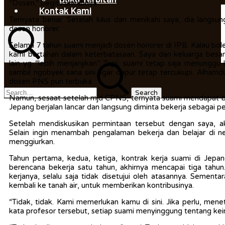
“Dosen,” begitu jawabnya.
Kontak Kami
Ternyata benar. Setelah lulus dan menikahi saya, dia langs
dosen honorer.
Selama 7 tahun suami menjadi dosen honorer di IPB. Kalau bole
kami bertahan dalam keterbatasaan. Saya dan keluarga besa
lain yg “lebih menjanjikan”. Tapi, suami tetap saja menung
Search
Search
sambil ngobyek sana sini agar dapur tetap tercukupi. Alhamd
for:
dosen PNS pun terbuka.
Namun, sesaat setelah mjd CPNS, ternyata suami mendapat beas
Jepang berjalan lancar dan langsung diminta bekerja sebagai pene
Setelah mendiskusikan permintaan tersebut dengan saya, a
Selain ingin menambah pengalaman bekerja dan belajar di ne
menggiurkan.
Tahun pertama, kedua, ketiga, kontrak kerja suami di Jepan
berencana bekerja satu tahun, akhirnya mencapai tiga tahu
kerjanya, selalu saja tidak disetujui oleh atasannya. Seme
kembali ke tanah air, untuk memberikan kontribusinya.
“Tidak, tidak. Kami memerlukan kamu di sini. Jika perlu, men
kata profesor tersebut, setiap suami menyinggung tentang kei