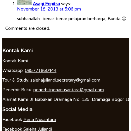
Asagi Enpitsu
says:
November 18, 2013 at 5:06 pm
subhanallah.. benar-benar pelajaran berharga, Bunda 🙂
Comments are closed.
Kontak Kami
Kontak Kami
Whatsapp:
085771860444
Tour & Study:
salehajuliandi.secretary@gmail.com
Penerbit Buku:
penerbitpenanusantara@gmail.com
Alamat Kami: Jl. Babakan Dramaga No. 135, Dramaga Bogor 1
Social Media
Facebook
Pena Nusantara
Facebook
Saleha Juliandi