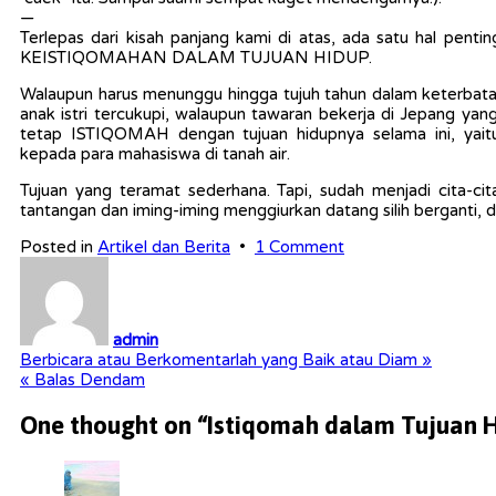
—
Terlepas dari kisah panjang kami di atas, ada satu hal pentin
KEISTIQOMAHAN DALAM TUJUAN HIDUP.
Walaupun harus menunggu hingga tujuh tahun dalam keterbat
anak istri tercukupi, walaupun tawaran bekerja di Jepang yang
tetap ISTIQOMAH dengan tujuan hidupnya selama ini, yait
kepada para mahasiswa di tanah air.
Tujuan yang teramat sederhana. Tapi, sudah menjadi cita-cit
tantangan dan iming-iming menggiurkan datang silih berganti,
on
Posted in
Artikel dan Berita
•
1 Comment
Istiqomah
dalam
Tujuan
Hidup
admin
Post
Berbicara atau Berkomentarlah yang Baik atau Diam »
« Balas Dendam
navigation
One thought on “
Istiqomah dalam Tujuan 