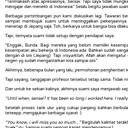
“Terimakasih atas apresiasinya,
Sensei
. Tapi saya tidak mungk
mengajar dan meneliti di Indonesia.” Selalu begitu jawaban sua
Berbagai pertimbangan pun kami diskusikan lagi. Tawaran b
sempat membujuk suami untuk meninggalkan pekerjaannya 
menetap di Jepang saja. Toh, berkarya untuk bangsa bisa dilaku
Tapi, ternyata suami tidak setuju dengan pendapat saya.
“Enggak, Bunda. Bagi mereka yang belum memiliki kesempatan
kesempatan aku bekerja di Indonesia ada. Bahkan sudah sangat
dengan di sini (Jepang). Tapi
insyaAllah
, Allah akan mengatu
negeri yg sudah mengantarkan kita sampai sini.”
Akhirnya, beberapa bulan yang lalu, permohonan penghentian 
Tapi sayang, tanggapan profesor tersebut tetap sama. Tidak m
Dan untuk ke sekian kalinya, akhirnya suami saya menjawab seper
“Until when, sensei? It has been so long i worked here. I reall
Setelah proses tarik ulur yang cukup panjang bahkan berb
teteepp..mengajukan berbagai syarat :).
“You know, i will miss you so much…”
Begitulah kalimat terakh
“cuek” itu. Sampai suami sempat kaget mendengarnya:).