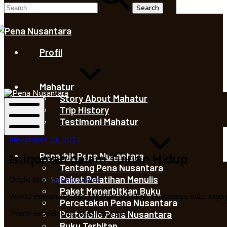
Saleha
Juliandi
Profil
Saleha
Mahatur
Juliandi
Story About Mahatur
Trip History
Testimoni Mahatur
Mobile
November 11, 2013
Menu
Penerbit Pena Nusantara
Istiqomah dalam Tujuan Hidup
Tentang Pena Nusantara
Paket Pelatihan Menulis
Ditulis oleh:
Saleha Juliandi
Paket Menerbitkan Buku
Waktu mahasiswa dan sebelum menikah dengannya dulu, saya p
Percetakan Pena Nusantara
Portofolio Pena Nusantara
“Nanti setelah lulus, mau kerja apa?”
Buku Terbitan