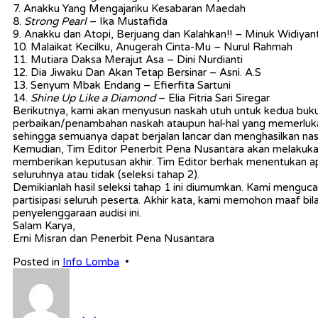
7. Anakku Yang Mengajariku Kesabaran Maedah
8.
Strong Pearl
– Ika Mustafida
9. Anakku dan Atopi, Berjuang dan Kalahkan!! – Minuk Widiyant
10. Malaikat Kecilku, Anugerah Cinta-Mu – Nurul Rahmah
11. Mutiara Daksa Merajut Asa – Dini Nurdianti
12. Dia Jiwaku Dan Akan Tetap Bersinar – Asni. A.S
13. Senyum Mbak Endang – Efierfita Sartuni
14.
Shine Up Like a Diamond
– Elia Fitria Sari Siregar
Berikutnya, kami akan menyusun naskah utuh untuk kedua buku
perbaikan/penambahan naskah ataupun hal-hal yang memerluka
sehingga semuanya dapat berjalan lancar dan menghasilkan na
Kemudian, Tim Editor Penerbit Pena Nusantara akan melakukan
memberikan keputusan akhir. Tim Editor berhak menentukan apaka
seluruhnya atau tidak (seleksi tahap 2).
Demikianlah hasil seleksi tahap 1 ini diumumkan. Kami menguc
partisipasi seluruh peserta. Akhir kata, kami memohon maaf bil
penyelenggaraan audisi ini.
Salam Karya,
Erni Misran dan Penerbit Pena Nusantara
Posted in
Info Lomba
•