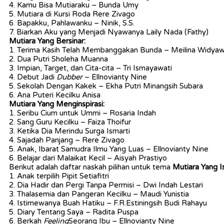
4. Kamu Bisa Mutiaraku – Bunda Umy
5. Mutiara di Kursi Roda Rere Zivago
6. Bapakku, Pahlawanku – Ninik, S.S.
7. Biarkan Aku yang Menjadi Nyawanya Laily Nada (Fathy)
Mutiara Yang Bersinar:
1. Terima Kasih Telah Membanggakan Bunda – Meilina Widyaw
2. Dua Putri Sholeha Muanna
3. Impian, Target, dan Cita-cita – Tri Ismayawati
4. Debut Jadi
Dubber
– Ellnovianty Nine
5. Sekolah Dengan Kakek – Ekha Putri Minangsih Subara
6. Ana Puteri Kecilku Anisa
Mutiara Yang Menginspirasi:
1. Seribu Cium untuk Ummi – Rosaria Indah
2. Sang Guru Kecilku – Faiza Thoifur
3. Ketika Dia Merindu Surga Ismarti
4. Sajadah Panjang – Rere Zivago
5. Anak, Ibarat Samudra Ilmu Yang Luas – Ellnovianty Nine
6. Belajar dari Malaikat Kecil – Aisyah Prastiyo
Berikut adalah daftar naskah pilihan untuk tema
Mutiara Yang 
1. Anak terpilih Pipit Setiafitri
2. Dia Hadir dan Pergi Tanpa Permisi – Dwi Indah Lestari
3. Thalasemia dan Pangeran Kecilku – Maudi Yunistia
4. Istimewanya Buah Hatiku – F.R.Estiningsih Budi Rahayu
5. Diary Tentang Saya – Radita Puspa
6. Berkah
Feeling
Seorang Ibu – Ellnovianty Nine