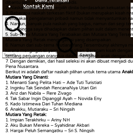
dibantu oleh seorang tenaga medis.
Kontak Kami
2. Naskah-naskah yang terpilih dinilai berdasarkan kekuatan t
3. Beberapa naskah terkesan fiktif (bukan merupakan kisah ny
merupakan pengalaman pribadi namun tidak menyantumkan na
4. Namun, banyak pula naskah yang bagus, namun dari segi t
lain, sehingga saya dihadapkan dalam pilihan sulit dalam menen
5. Sub-tema Mutiara Yang Terabaikan dan Mutiara Yang Tersem
Search
Search
Mutiara Yang Retak mengingat isi yang disampaikan.
6. Namun dari sub-tema Mutiara Yang Tersembunyi akhirnya mu
for:
karena mengingat isi yang disampaikan. Beragam kisah dengan p
tentang perjuangan orangtua dalam mengasuh anak dengan ke
7. Dengan demikian, dari hasil seleksi ini akan dibuat menjadi
Pena Nusantara.
Berikut ini adalah daftar naskah pilihan untuk tema utama
Anakk
Mutiara Yang Dinanti:
1. Menanti Sang Pelita Hati – Ade Tuti Turistiati
2. Inginku Tak Seindah RencanaNya Utari Giri
3. Ariz dan Nabila – Rere Zivago
4. Tak Sabar Ingin Dipanggil Ayah – Novida Eny
5. Kado Istimewa Dari Tuhan Mediana
6. Anakku, Mutiaraku – Sri Ningsih
Mutiara Yang Retak:
1. Impian Terakhirku – Ariny NH
2. Aku Bukan Mereka – Syahidinar Akbari
3. Hargai Peluh Semangatku – Sri S. Ningsih