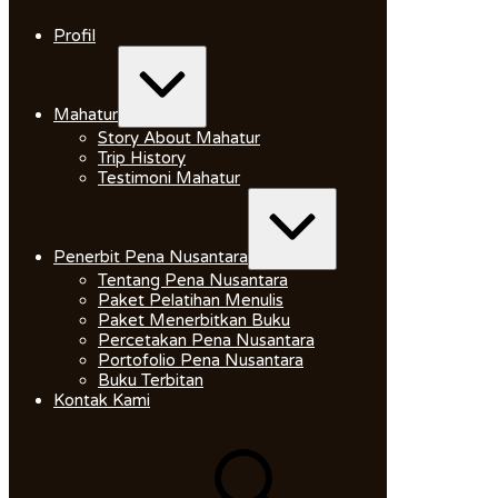
Skip
to
Profil
content
Expand
/
Collapse
Mahatur
Story About Mahatur
Trip History
Testimoni Mahatur
Expand
/
Collapse
Penerbit Pena Nusantara
Tentang Pena Nusantara
Paket Pelatihan Menulis
Paket Menerbitkan Buku
Percetakan Pena Nusantara
Portofolio Pena Nusantara
Buku Terbitan
Kontak Kami
Search
for: