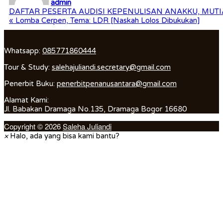
admin
Post
DAFTAR PESERTA AUDISI KEPENULISAN ANAKKU, MUTI
« Lomba Cerpen, Tema: LDR [Naskah Lolos Dibukukan]
navigation
Whatsapp:
085771860444
Tour & Study:
salehajuliandi.secretary@gmail.com
Penerbit Buku:
penerbitpenanusantara@gmail.com
Alamat Kami:
Jl. Babakan Dramaga No.135, Dramaga Bogor 16680
Copyright © 2026
Saleha Juliandi
×
Halo, ada yang bisa kami bantu?